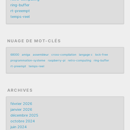
ring-buffer
rt-preempt
temps-reel
NUAGE DE MOT-CLÉS
68000
amiga
assembleur
cross-compilation
langage c
lock-free
programmation-systeme
raspberry-pi
retro-computing
ring-buffer
rt-preempt
temps-reel
ARCHIVES
février 2026
janvier 2026
décembre 2025
octobre 2024
juin 2024