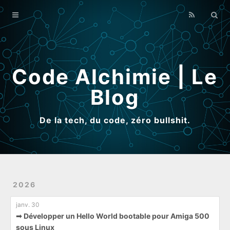
Home
Archives
Qui suis-je ?
Code Alchimie | Le
Blog
De la tech, du code, zéro bullshit.
2026
janv. 30
➟ Développer un Hello World bootable pour Amiga 500
sous Linux