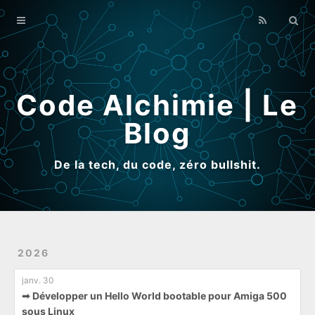
Home
Archives
Qui suis-je ?
Code Alchimie | Le
Blog
De la tech, du code, zéro bullshit.
2026
janv. 30
➟ Développer un Hello World bootable pour Amiga 500
sous Linux