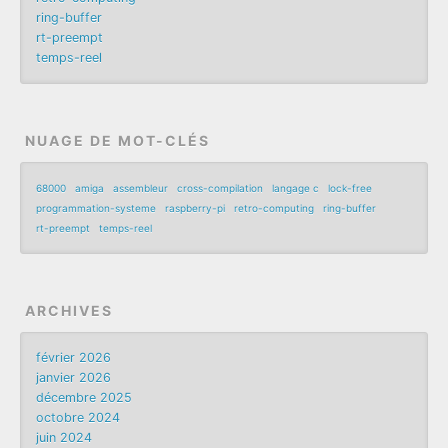
ring-buffer
rt-preempt
temps-reel
NUAGE DE MOT-CLÉS
68000
amiga
assembleur
cross-compilation
langage c
lock-free
programmation-systeme
raspberry-pi
retro-computing
ring-buffer
rt-preempt
temps-reel
ARCHIVES
février 2026
janvier 2026
décembre 2025
octobre 2024
juin 2024