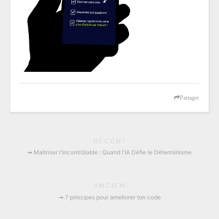
Partager
RÉCENT
➟ Maîtriser l'Incontrôlable : Quand l'IA Défie le Déterminisme
ANCIEN
➟ 7 principes pour ameliorer ton code