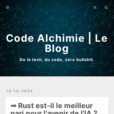
Home
Archives
Qui suis-je ?
Code Alchimie | Le
Blog
De la tech, du code, zéro bullshit.
18-10-2024
➟ Rust est-il le meilleur
pari pour l'avenir de l'IA ?